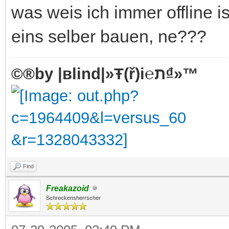
was weis ich immer offline i
eins selber bauen, ne???
©®by |вlind|»Ŧ(ř)i℮ת₫»™
Find
Freakazoid
Schreckensherrscher