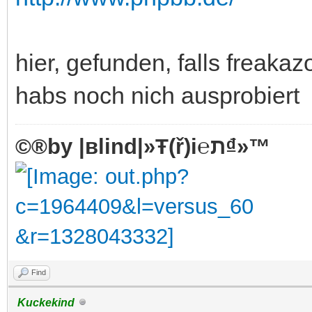
hier, gefunden, falls freakaz
habs noch nich ausprobiert
©®by |вlind|»Ŧ(ř)i℮ת₫»™
Find
Kuckekind