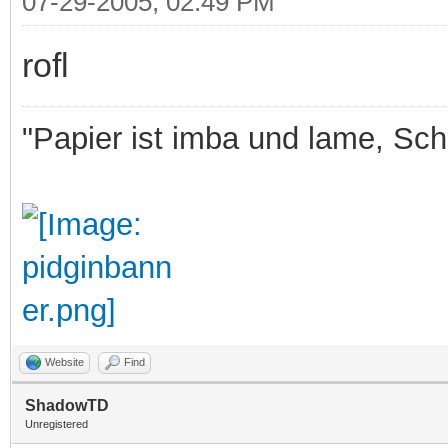
07-29-2005, 02:49 PM
rofl
"Papier ist imba und lame, Sche
Website
Find
ShadowTD
Unregistered