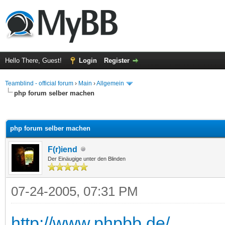
Hello There, Guest!
Login
Register
Teamblind - official forum
›
Main
›
Allgemein
php forum selber machen
ge
php forum selber machen
F(r)iend
Der Einäugige unter den Blinden
07-24-2005, 07:31 PM
http://www.phpbb.de/