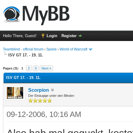
Hello There, Guest!
Login
Register
Teamblind - official forum
›
Spiele
›
World of Warcraft
ISV GT 17. - 19. 11.
ge
Pages (3):
1
2
3
Next »
ISV GT 17. - 19. 11.
Scorpion
Der Einäugige unter den Blinden
09-12-2006, 10:16 AM
Also hab mal geguckt, kostet