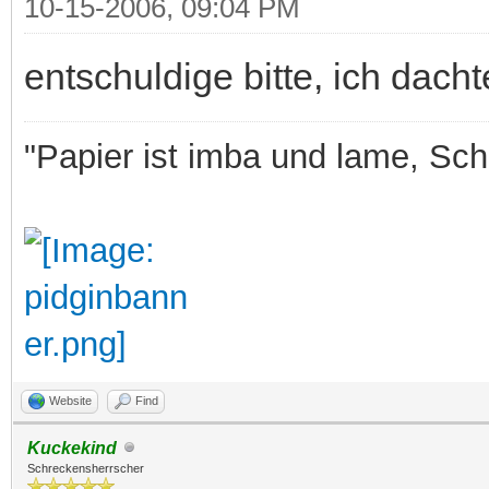
10-15-2006, 09:04 PM
entschuldige bitte, ich dachte
"Papier ist imba und lame, Sche
Website
Find
Kuckekind
Schreckensherrscher