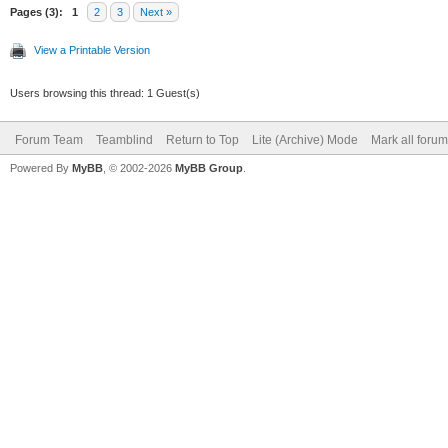
Pages (3):
1
2
3
Next »
View a Printable Version
Users browsing this thread: 1 Guest(s)
Forum Team
Teamblind
Return to Top
Lite (Archive) Mode
Mark all foru
Powered By
MyBB
, © 2002-2026
MyBB Group
.