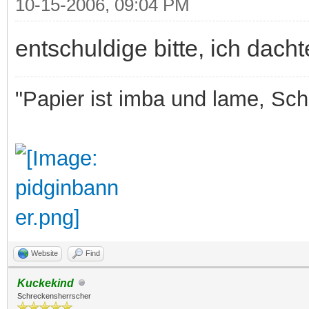
10-15-2006, 09:04 PM
entschuldige bitte, ich dachte
"Papier ist imba und lame, Sche
Website
Find
Kuckekind
Schreckensherrscher