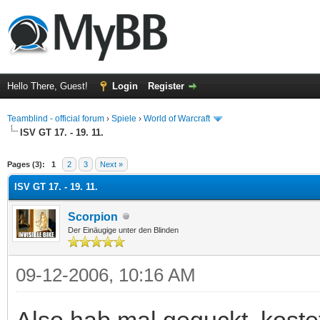
Hello There, Guest!
Login
Register
Teamblind - official forum
›
Spiele
›
World of Warcraft
ISV GT 17. - 19. 11.
ge
Pages (3):
1
2
3
Next »
ISV GT 17. - 19. 11.
Scorpion
Der Einäugige unter den Blinden
09-12-2006, 10:16 AM
Also hab mal geguckt, kostet