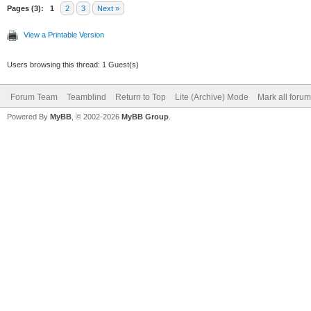
Pages (3):
1
2
3
Next »
View a Printable Version
Users browsing this thread: 1 Guest(s)
Forum Team
Teamblind
Return to Top
Lite (Archive) Mode
Mark all foru
Powered By
MyBB
, © 2002-2026
MyBB Group
.