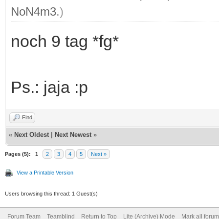
NoN4m3
.)
noch 9 tag *fg*
Ps.: jaja :p
Find
«
Next Oldest
|
Next Newest
»
Pages (5):
1
2
3
4
5
Next »
View a Printable Version
Users browsing this thread: 1 Guest(s)
Forum Team
Teamblind
Return to Top
Lite (Archive) Mode
Mark all foru