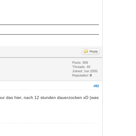
Reply
Posts: 906
Threads: 49
Joined: Jun 2005
Reputation:
0
#82
b nur das hier, nach 12 stunden dauerzocken xD (was