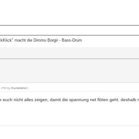
ckKlick" macht die Dimmu Borgir - Bass-Drum
51 PM by
Kuckekind
.)
te euch nicht alles zeigen, damit die spannung net flöten geht. deshal