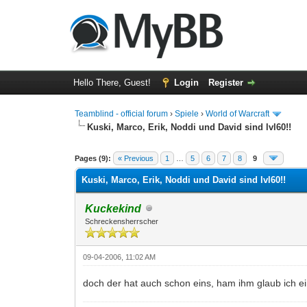
Hello There, Guest!
Login
Register
Teamblind - official forum
›
Spiele
›
World of Warcraft
Kuski, Marco, Erik, Noddi und David sind lvl60!!
0 Vote(s) - 0 Average
1
2
3
4
5
Pages (9):
« Previous
1
…
5
6
7
8
9
Kuski, Marco, Erik, Noddi und David sind lvl60!!
Kuckekind
Schreckensherrscher
09-04-2006, 11:02 AM
doch der hat auch schon eins, ham ihm glaub ich ei