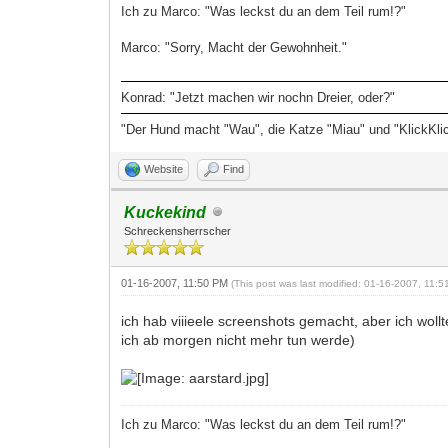
Ich zu Marco: "Was leckst du an dem Teil rum!?"
Marco: "Sorry, Macht der Gewohnheit."
Konrad: "Jetzt machen wir nochn Dreier, oder?"
"Der Hund macht "Wau", die Katze "Miau" und "KlickKli
Website
Find
Kuckekind
Schreckensherrscher
01-16-2007, 11:50 PM
(This post was last modified: 01-16-2007, 11:
ich hab viiieele screenshots gemacht, aber ich woll
ich ab morgen nicht mehr tun werde)
Ich zu Marco: "Was leckst du an dem Teil rum!?"