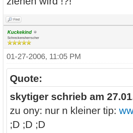
nach ersten informationen wa
wie sind gespannt welche k
ziehen wird !?!
Find
Kuckekind
Schreckensherrscher
01-27-2006, 11:05 PM
Quote: