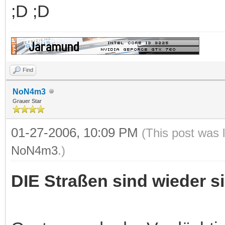
;D ;D
Find
NoN4m3
Grauer Star
01-27-2006, 10:09 PM
(This post was 
NoN4m3
.)
DIE Straßen sind wieder si