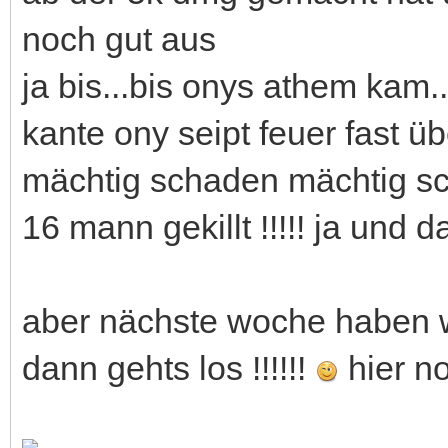
noch gut aus
ja bis...bis onys athem kam..
kante ony seipt feuer fast 
mächtig schaden mächtig sch
16 mann gekillt !!!!! ja und d
aber nächste woche haben w
dann gehts los !!!!!!
hier no