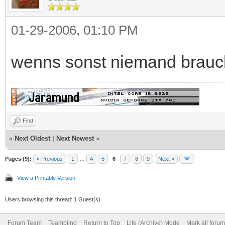
die ist noch net zuende ich
Find
skytiger
Grauer Star
01-29-2006, 01:10 PM
wenns sonst niemand braucht
Find
«
Next Oldest
|
Next Newest
»