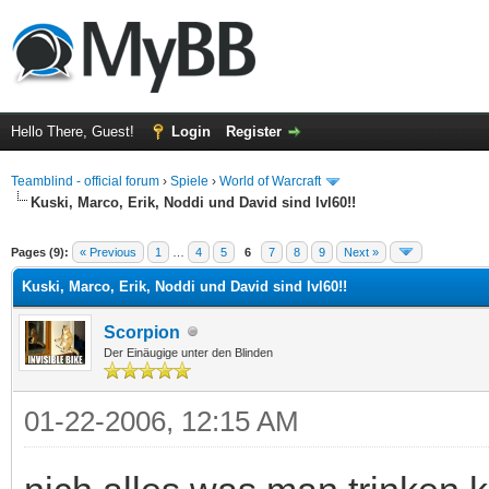
Hello There, Guest!
Login
Register
Teamblind - official forum
›
Spiele
›
World of Warcraft
Kuski, Marco, Erik, Noddi und David sind lvl60!!
ge
Pages (9):
« Previous
1
…
4
5
6
7
8
9
Next »
Kuski, Marco, Erik, Noddi und David sind lvl60!!
Scorpion
Der Einäugige unter den Blinden
01-22-2006, 12:15 AM