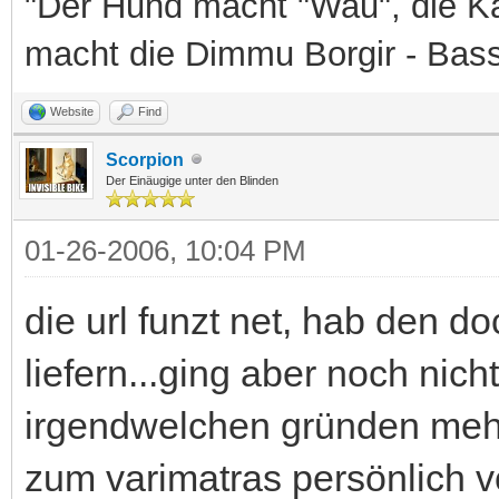
"Der Hund macht "Wau", die Ka
macht die Dimmu Borgir - Bas
Website
Find
Scorpion
Der Einäugige unter den Blinden
01-26-2006, 10:04 PM
die url funzt net, hab den d
liefern...ging aber noch nich
irgendwelchen gründen mehr
zum varimatras persönlich v