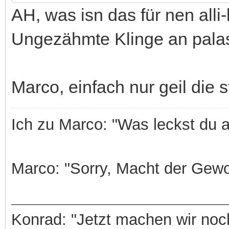
skytiger schrieb am 27.01
zu ony: nur n kleiner tip:
ww
;D ;D ;D
AH, was isn das für nen alli
Ungezähmte Klinge an pala
Marco, einfach nur geil die st
Ich zu Marco: "Was leckst du 