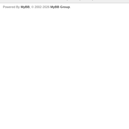
Pages (9):
« Previous
1
…
4
5
6
7
8
9
Next »
View a Printable Version
Users browsing this thread: 1 Guest(s)
Forum Team
Teamblind
Return to Top
Lite (Archive) Mode
Mark all foru
Powered By
MyBB
, © 2002-2026
MyBB Group
.