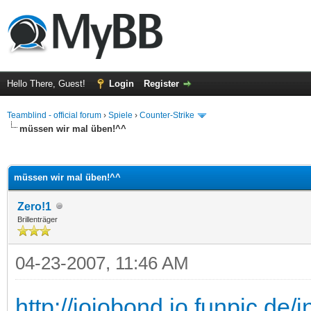
Hello There, Guest!
Login
Register
Teamblind - official forum
›
Spiele
›
Counter-Strike
müssen wir mal üben!^^
ge
müssen wir mal üben!^^
Zero!1
Brillenträger
04-23-2007, 11:46 AM
http://jojobond.jo.funpic.de/