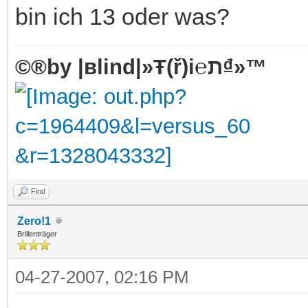
bin ich 13 oder was?
©®by |вlind|»Ŧ(ř)i℮ת₫»™
Find
Zero!1
Brillenträger
04-27-2007, 02:16 PM