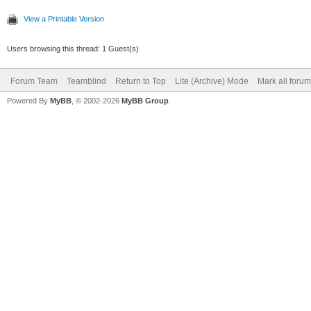
View a Printable Version
Users browsing this thread: 1 Guest(s)
Forum Team
Teamblind
Return to Top
Lite (Archive) Mode
Mark all foru
Powered By
MyBB
, © 2002-2026
MyBB Group
.