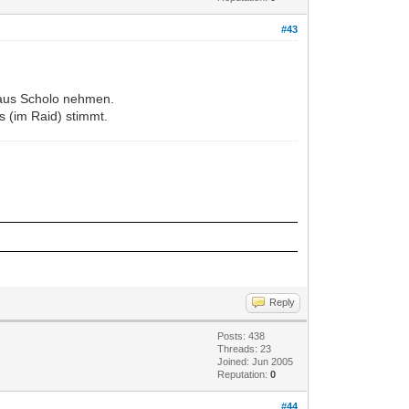
#43
e aus Scholo nehmen.
s (im Raid) stimmt.
Reply
Posts: 438
Threads: 23
Joined: Jun 2005
Reputation:
0
#44