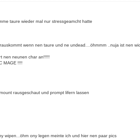
dumme taure wieder mal nur stressgeamcht hatte
i rauskommt wenn nen taure und ne undead....öhmmm ..nuja ist nen wich
ort nen neunen char an!!!!!
C MAGE !!!!
n mount rausgeschaut und prompt lifern lassen
ony wipen...öhm ony legen meinte ich und hier nen paar pics