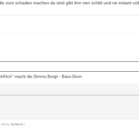
n die zum schaden machen da sind gibt ihm nen schild und ne instant vo
ckKlick" macht die Dimmu Borgir - Bass-Drum
11 AM by
NoN4m3
.)