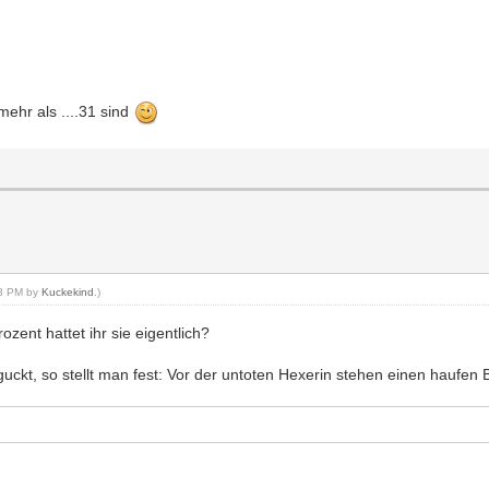
ehr als ....31 sind
13 PM by
Kuckekind
.)
rozent hattet ihr sie eigentlich?
ckt, so stellt man fest: Vor der untoten Hexerin stehen einen haufen