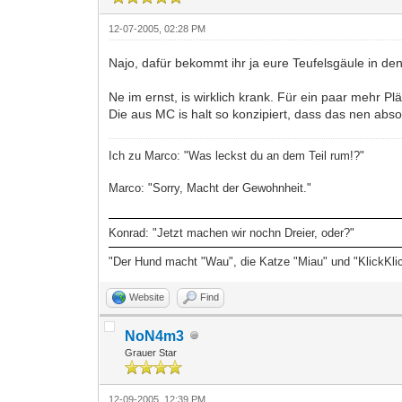
12-07-2005, 02:28 PM
Najo, dafür bekommt ihr ja eure Teufelsgäule in de
Ne im ernst, is wirklich krank. Für ein paar mehr 
Die aus MC is halt so konzipiert, dass das nen abso
Ich zu Marco: "Was leckst du an dem Teil rum!?"
Marco: "Sorry, Macht der Gewohnheit."
Konrad: "Jetzt machen wir nochn Dreier, oder?"
"Der Hund macht "Wau", die Katze "Miau" und "KlickKli
Website
Find
NoN4m3
Grauer Star
12-09-2005, 12:39 PM