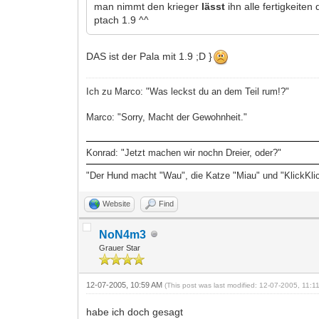
man nimmt den krieger
lässt
ihn alle fertigkeite
ptach 1.9 ^^
DAS ist der Pala mit 1.9 ;D }
Ich zu Marco: "Was leckst du an dem Teil rum!?"
Marco: "Sorry, Macht der Gewohnheit."
Konrad: "Jetzt machen wir nochn Dreier, oder?"
"Der Hund macht "Wau", die Katze "Miau" und "KlickKli
Website
Find
NoN4m3
Grauer Star
12-07-2005, 10:59 AM
(This post was last modified: 12-07-2005, 11:
habe ich doch gesagt