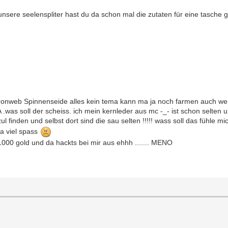
unsere seelenspliter hast du da schon mal die zutaten für eine tasche 
Ironweb Spinnenseide alles kein tema kann ma ja noch farmen auch wenn
A .was soll der scheiss. ich mein kernleder aus mc -_- ist schon selte
l finden und selbst dort sind die sau selten !!!!! wass soll das fühle m
ja viel spass
00 gold und da hackts bei mir aus ehhh ....... MENO