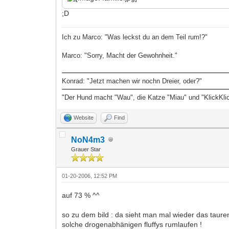
;D
Ich zu Marco: "Was leckst du an dem Teil rum!?"
Marco: "Sorry, Macht der Gewohnheit."
Konrad: "Jetzt machen wir nochn Dreier, oder?"
"Der Hund macht "Wau", die Katze "Miau" und "KlickKli
Website
Find
NoN4m3
Grauer Star
01-20-2006, 12:52 PM
auf 73 % ^^
so zu dem bild : da sieht man mal wieder das taur
solche drogenabhänigen fluffys rumlaufen !