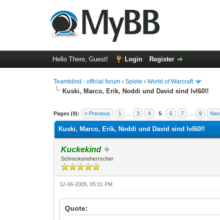
Hello There, Guest!
Login
Register
Teamblind - official forum
›
Spiele
›
World of Warcraft
Kuski, Marco, Erik, Noddi und David sind lvl60!!
0 Vote(s) - 0 Average
1
2
3
4
5
Pages (9):
« Previous
1
…
3
4
5
6
7
…
9
Nex
Kuski, Marco, Erik, Noddi und David sind lvl60!!
Kuckekind
Schreckensherrscher
12-06-2005, 05:31 PM
Quote: