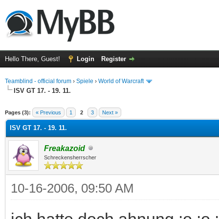
Hello There, Guest!
Login
Register
Teamblind - official forum
›
Spiele
›
World of Warcraft
ISV GT 17. - 19. 11.
ge
Pages (3):
« Previous
1
2
3
Next »
ISV GT 17. - 19. 11.
Freakazoid
Schreckensherrscher
10-16-2006, 09:50 AM
ich hatte doch ahnung :o :o 