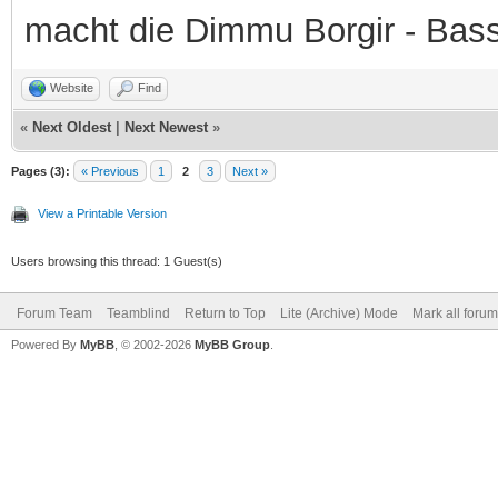
macht die Dimmu Borgir - Bas
Website
Find
«
Next Oldest
|
Next Newest
»
Pages (3):
« Previous
1
2
3
Next »
View a Printable Version
Users browsing this thread: 1 Guest(s)
Forum Team
Teamblind
Return to Top
Lite (Archive) Mode
Mark all foru
Powered By
MyBB
, © 2002-2026
MyBB Group
.