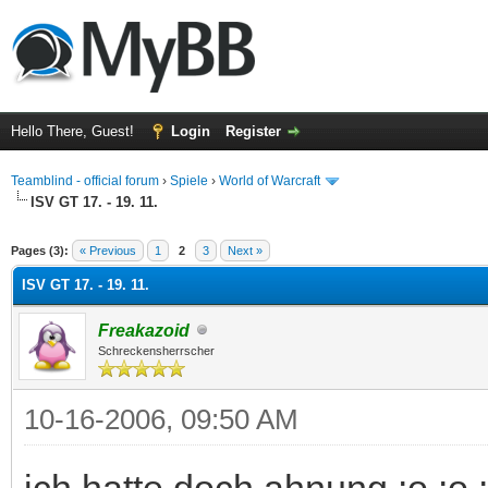
Hello There, Guest!
Login
Register
Teamblind - official forum
›
Spiele
›
World of Warcraft
ISV GT 17. - 19. 11.
ge
Pages (3):
« Previous
1
2
3
Next »
ISV GT 17. - 19. 11.
Freakazoid
Schreckensherrscher
10-16-2006, 09:50 AM
ich hatte doch ahnung :o :o 