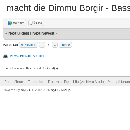
macht die Dimmu Borgir - Bas
Website
Find
«
Next Oldest
|
Next Newest
»
Pages (3):
« Previous
1
2
3
Next »
View a Printable Version
Users browsing this thread: 1 Guest(s)
Forum Team
Teamblind
Return to Top
Lite (Archive) Mode
Mark all foru
Powered By
MyBB
, © 2002-2026
MyBB Group
.