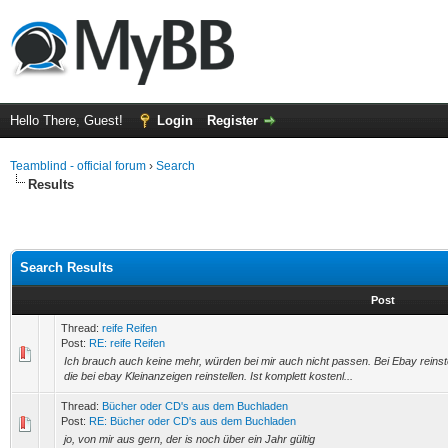
Hello There, Guest!
Login
Register
Teamblind - official forum
›
Search
Results
Search Results
Post
Thread:
reife Reifen
Post:
RE: reife Reifen
Ich brauch auch keine mehr, würden bei mir auch nicht passen. Bei Ebay reinste
die bei ebay Kleinanzeigen reinstellen. Ist komplett kostenl...
Thread:
Bücher oder CD's aus dem Buchladen
Post:
RE: Bücher oder CD's aus dem Buchladen
jo, von mir aus gern, der is noch über ein Jahr gültig