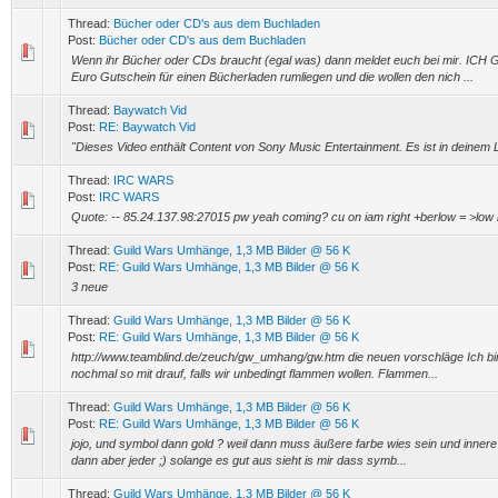
Thread:
Bücher oder CD's aus dem Buchladen
Post:
Bücher oder CD's aus dem Buchladen
Wenn ihr Bücher oder CDs braucht (egal was) dann meldet euch bei mir. ICH
Euro Gutschein für einen Bücherladen rumliegen und die wollen den nich ...
Thread:
Baywatch Vid
Post:
RE: Baywatch Vid
"Dieses Video enthält Content von Sony Music Entertainment. Es ist in deinem L
Thread:
IRC WARS
Post:
IRC WARS
Quote: -- 85.24.137.98:27015 pw yeah coming? cu on iam right +berlow = >low 
Thread:
Guild Wars Umhänge, 1,3 MB Bilder @ 56 K
Post:
RE: Guild Wars Umhänge, 1,3 MB Bilder @ 56 K
3 neue
Thread:
Guild Wars Umhänge, 1,3 MB Bilder @ 56 K
Post:
RE: Guild Wars Umhänge, 1,3 MB Bilder @ 56 K
http://www.teamblind.de/zeuch/gw_umhang/gw.htm die neuen vorschläge Ich bin f
nochmal so mit drauf, falls wir unbedingt flammen wollen. Flammen...
Thread:
Guild Wars Umhänge, 1,3 MB Bilder @ 56 K
Post:
RE: Guild Wars Umhänge, 1,3 MB Bilder @ 56 K
jojo, und symbol dann gold ? weil dann muss äußere farbe wies sein und innere 
dann aber jeder ;) solange es gut aus sieht is mir dass symb...
Thread:
Guild Wars Umhänge, 1,3 MB Bilder @ 56 K