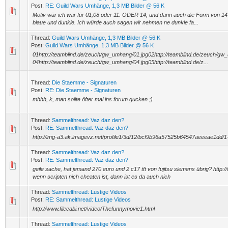
Post:
RE: Guild Wars Umhänge, 1,3 MB Bilder @ 56 K
Motiv wär ich wär für 01,08 oder 11. ODER 14, und dann auch die Form von 14 e
blaue und dunkle. Ich würde auch sagen wir nehmen ne dunkle fa...
Thread:
Guild Wars Umhänge, 1,3 MB Bilder @ 56 K
Post:
Guild Wars Umhänge, 1,3 MB Bilder @ 56 K
01http://teamblind.de/zeuch/gw_umhang/01.jpg02http://teamblind.de/zeuch/gw
04http://teamblind.de/zeuch/gw_umhang/04.jpg05http://teamblind.de/z...
Thread:
Die Staemme - Signaturen
Post:
RE: Die Staemme - Signaturen
mhhh, k, man sollte öfter mal ins forum gucken ;)
Thread:
Sammelthread: Vaz daz den?
Post:
RE: Sammelthread: Vaz daz den?
http://img-a3.ak.imagevz.net/profile1/3d/12/bcf9b96a57525b64547aeeeae1dd/
Thread:
Sammelthread: Vaz daz den?
Post:
RE: Sammelthread: Vaz daz den?
geile sache, hat jemand 270 euro und 2 c17 tft von fujitsu siemens übrig? htt
wenn scripten nich cheaten ist, dann ist es da auch nich
Thread:
Sammelthread: Lustige Videos
Post:
RE: Sammelthread: Lustige Videos
http://www.filecabi.net/video/Thefunnymovie1.html
Thread:
Sammelthread: Lustige Videos