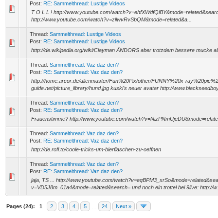
Post:
RE: Sammelthread: Lustige Videos
T O L L ! http://www.youtube.com/watch?v=ehfXWdfQiBY&mode=related&sea
http://www.youtube.com/watch?v=zllwvRvSbQM&mode=related&a...
Thread:
Sammelthread: Lustige Videos
Post:
RE: Sammelthread: Lustige Videos
http://de.wikipedia.org/wiki/Clayman ÄNDORS aber trotzdem bessere mucke al
Thread:
Sammelthread: Vaz daz den?
Post:
RE: Sammelthread: Vaz daz den?
http://home.arcor.de/alienmaster/Fun%20Pix/other/FUNNY%20x-ray%20pic%20
guide.net/picture_library/hund.jpg kuski's neuer avatar http://www.blackseedboys
Thread:
Sammelthread: Vaz daz den?
Post:
RE: Sammelthread: Vaz daz den?
Frauenstimme? http://www.youtube.com/watch?v=NizPNmUjeDU&mode=relat
Thread:
Sammelthread: Vaz daz den?
Post:
RE: Sammelthread: Vaz daz den?
http://de.rofl.to/coole-tricks-um-bierflaschen-zu-oeffnen
Thread:
Sammelthread: Vaz daz den?
Post:
RE: Sammelthread: Vaz daz den?
jaja, TS ... http://www.youtube.com/watch?v=eqBPM3_xrSo&mode=related&sea
v=VD5J8m_01a4&mode=related&search= und noch ein trottel bei 9live: http://w.
Pages (24):
1
2
3
4
5
…
24
Next »