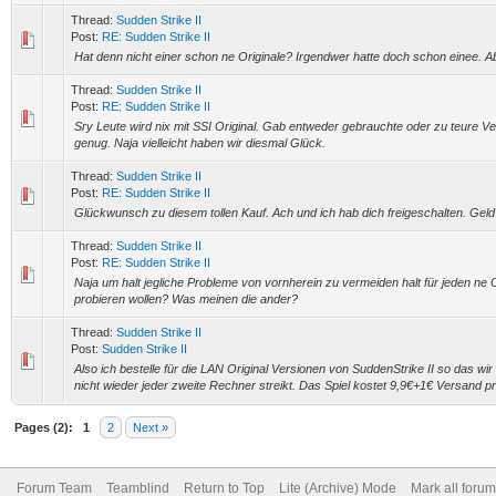
Thread:
Sudden Strike II
Post:
RE: Sudden Strike II
Hat denn nicht einer schon ne Originale? Irgendwer hatte doch schon einee. A
Thread:
Sudden Strike II
Post:
RE: Sudden Strike II
Sry Leute wird nix mit SSI Original. Gab entweder gebrauchte oder zu teure Ve
genug. Naja vielleicht haben wir diesmal Glück.
Thread:
Sudden Strike II
Post:
RE: Sudden Strike II
Glückwunsch zu diesem tollen Kauf. Ach und ich hab dich freigeschalten. Geld is
Thread:
Sudden Strike II
Post:
RE: Sudden Strike II
Naja um halt jegliche Probleme von vornherein zu vermeiden halt für jeden ne 
probieren wollen? Was meinen die ander?
Thread:
Sudden Strike II
Post:
Sudden Strike II
Also ich bestelle für die LAN Original Versionen von SuddenStrike II so das wi
nicht wieder jeder zweite Rechner streikt. Das Spiel kostet 9,9€+1€ Versand p
Pages (2):
1
2
Next »
Forum Team
Teamblind
Return to Top
Lite (Archive) Mode
Mark all foru