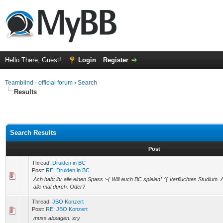
Hello There, Guest!
Login
Register
Teamblind - official forum
›
Search
Results
Search Results
Post
Thread:
Druiden in BC
Post:
RE: Druiden in BC
Ach habt ihr alle einen Spass :-( Will auch BC spielen! :'( Verfluchtes Studium.
alle mal durch. Oder?
Thread:
JBO Konzert
Post:
RE: JBO Konzert
muss absagen. sry