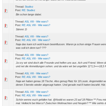
Thread:
Studivz
Post:
RE: Studivz
Bin schon lange dabei.
Thread:
ASL VIII - Wie wars?
Post:
RE: ASL VIII - Wie wars?
Stimmt :D
Thread:
ASL VIII - Wie wars?
Post:
RE: ASL VIII - Wie wars?
Naja das kann ich wohl kaum beeinflussen. Waren ja schon einige Frauen wen
was soll ich denn tun? ???
Thread:
ASL VIII - Wie wars?
Post:
RE: ASL VIII - Wie wars?
Ja sry wir sind doch alle Freunde und helfen uns aus. Ach und Friend. Wenn d
und net die Anmeldungen sehen. und da wäre wir bei ungefähr 11*1,5==>18,5 N
Thread:
ASL VIII - Wie wars?
Post:
RE: ASL VIII - Wie wars?
Naja wir haben genau 18 Tische. Also genug Platz für 18 Leute. Angemeldet w
denen 3 bereits wieder abgesagt hatten. Und gerade mal 8 hatten bezahlt. Hät 
Thread:
ASL VIII - Wie wars?
Post:
RE: ASL VIII - Wie wars?
Schön wenns euch gefallen hat. @Noddi es waren 23 auf 18 Plätze ^^ Freu m
mal. Vielleicht bei Marco? Zwischen Weihnachten und Neujahr? ^^ Wie siehts 