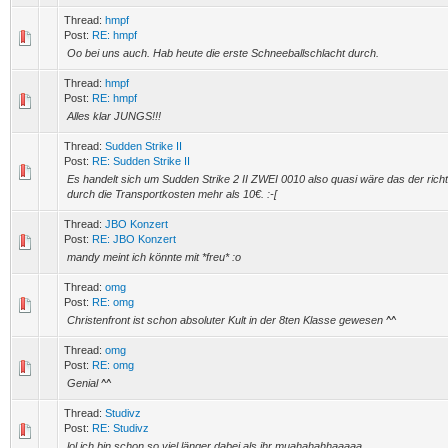
Thread:
hmpf
Post:
RE: hmpf
Oo bei uns auch. Hab heute die erste Schneeballschlacht durch.
Thread:
hmpf
Post:
RE: hmpf
Alles klar JUNGS!!!
Thread:
Sudden Strike II
Post:
RE: Sudden Strike II
Es handelt sich um Sudden Strike 2 II ZWEI 0010 also quasi wäre das der richt
durch die Transportkosten mehr als 10€. :-[
Thread:
JBO Konzert
Post:
RE: JBO Konzert
mandy meint ich könnte mit *freu* :o
Thread:
omg
Post:
RE: omg
Christenfront ist schon absoluter Kult in der 8ten Klasse gewesen ^^
Thread:
omg
Post:
RE: omg
Genial ^^
Thread:
Studivz
Post:
RE: Studivz
lol ich bin schon so viel länger dabei als ihr muahahahhaaaaa