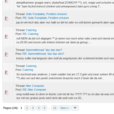
dampfkammer gruppe warri, dudu(heal ZOMG!!!!! ^^), ich, mage und schurke war
"kk" bam fuckel knirsch (trinket und arkanpower) bam pyro zomg 7...
Thread:
Soils Festplatte, Problem erkannt
Post:
RE: Soils Festplatte, Problem erkannt
jop ist ein loch das aber nur halb so tief ist oder so voll dumm gemacht aber ega
Thread:
Catering
Post:
RE: Catering
rofl NEIN da bin ich dagegen ^^ jo wenn nun noch einer oder zwei sich bereit er
ca 20.00 und essen udn trinken können wir dann ja genug :...
Thread:
Sammelthread: Vaz daz den?
Post:
RE: Sammelthread: Vaz daz den?
konny sollte mal langsam den müll da wegräumen der schimmel breitet sich noc
Thread:
Catering
Post:
Catering
So nochmal was anderes :) mein vadder hat am 17.3 geb und zwar seinen 40 
^^) also um auf den punkt zukommen brauche noch 2 leute die da mit...
Thread:
Alter Computer
Post:
RE: Alter Computer
omg noddi was ist denn in letzter zeit mit dir los ?!?!?! ??? es ist das da was
nur mit ner graka! preis wird nicht die welt sein ca 50...
Pages (14):
1
2
3
4
5
…
14
Next »