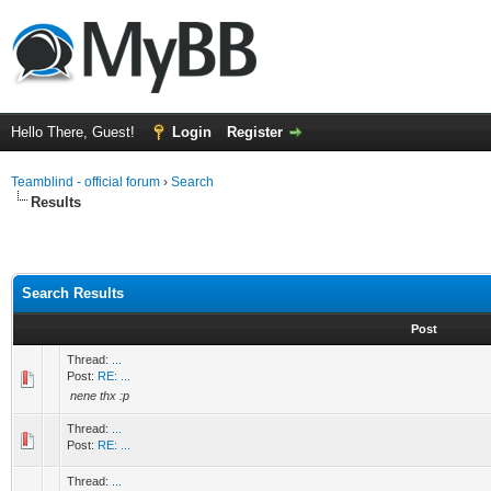
Hello There, Guest!
Login
Register
Teamblind - official forum
›
Search
Results
Search Results
Post
Thread:
...
Post:
RE: ...
nene thx :p
Thread:
...
Post:
RE: ...
Thread:
...