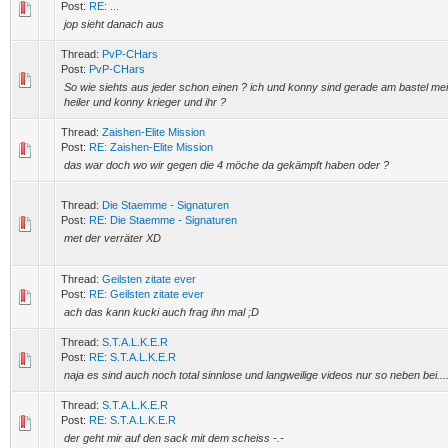
Post:
RE: ...
jop sieht danach aus
Thread:
PvP-CHars
Post:
PvP-CHars
So wie siehts aus jeder schon einen ? ich und konny sind gerade am bastel mein
heiler und konny krieger und ihr ?
Thread:
Zaishen-Elite Mission
Post:
RE: Zaishen-Elite Mission
das war doch wo wir gegen die 4 möche da gekämpft haben oder ?
Thread:
Die Staemme - Signaturen
Post:
RE: Die Staemme - Signaturen
met der verräter XD
Thread:
Geilsten zitate ever
Post:
RE: Geilsten zitate ever
ach das kann kucki auch frag ihn mal ;D
Thread:
S.T.A.L.K.E.R
Post:
RE: S.T.A.L.K.E.R
naja es sind auch noch total sinnlose und langweilige videos nur so neben bei....
Thread:
S.T.A.L.K.E.R
Post:
RE: S.T.A.L.K.E.R
der geht mir auf den sack mit dem scheiss -.-