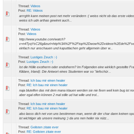
Thread:
Videos
Post:
RE: Videos
arrrghh kann meinen post net mehr verändern :( weiss nicht ob das erste video
weiss ich udn arthas gewinnt auch...
Thread:
Videos
Post:
Videos
http://www.youtube.com/watch?
v=n4TyqYsC26g&eurl=http%3A%2F%2Ftop%2Dwow%2Dvideos%2Ede%2F
einfach nur anschauen und kaputtlachen geht allgemein über w...
Thread:
Lustiges Zeuch :-)
Post:
Lustiges Zeuch :-)
Ist die Hölle exotherm oder endotherm? Im Folgenden eine wirklich gestellte 
Kildare, Irland): Die Antwort eines Studenten war so "tiefschür...
Thread:
Ich bau mir einen healer
Post:
RE: Ich bau mir einen healer
naja blutelfen das mit dem mana klauen werden sie nie fixen weil kein bug ist no
aber egal elfen können 2 mal stille ud hat wille und trol...
Thread:
Ich bau mir einen healer
Post:
RE: Ich bau mir einen healer
also lasss dich net von uns bestimmen man, wenn dir der char dann keinen spa
ist wichtiger als unsere meinung :) da uns nen heiler nix nütz...
Thread:
Geilsten zitate ever
Post:
RE: Geilsten zitate ever