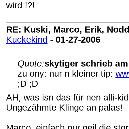
wird !?!
RE: Kuski, Marco, Erik, Nodd
Kuckekind
-
01-27-2006
Quote:
skytiger schrieb am
zu ony: nur n kleiner tip:
ww
;D ;D
AH, was isn das für nen alli-ki
Ungezähmte Klinge an palas!
Marco, einfach nur geil die story