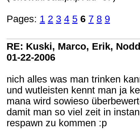
Pages:
1
2
3
4
5
6
7
8
9
RE: Kuski, Marco, Erik, Nodd
01-22-2006
nich alles was man trinken kann
und wutleisten kennt man ja k
mana wird sowieso überbewerte
damit man so viel zeit in inst
respawn zu kommen :p