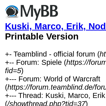
Kuski, Marco, Erik, Nod
Printable Version
+- Teamblind - official forum (
h
+-- Forum: Spiele (
https://for
fid=5
)
+--- Forum: World of Warcraft
(
https://forum.teamblind.de/fo
+--- Thread: Kuski, Marco, Erik
(
/showthread.php?tid=37
)