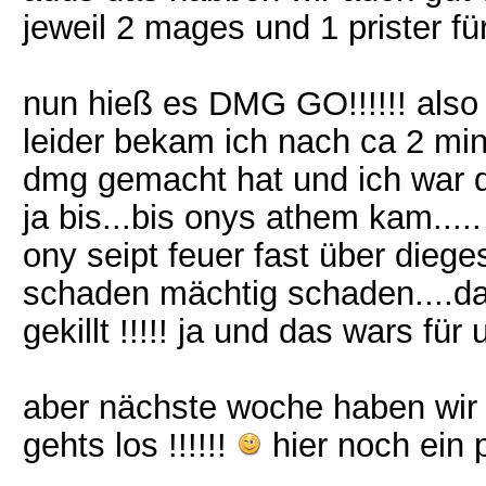
jeweil 2 mages und 1 prister fü
nun hieß es DMG GO!!!!!! also
leider bekam ich nach ca 2 min
dmg gemacht hat und ich war d
ja bis...bis onys athem kam....
ony seipt feuer fast über die
schaden mächtig schaden....da
gekillt !!!!! ja und das wars für 
aber nächste woche haben wir 
gehts los !!!!!!
hier noch ein 