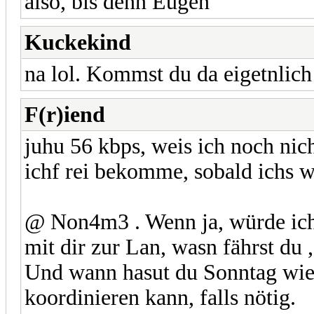
also, bis denn Eugen
Kuckekind
na lol. Kommst du da eigetnlic
F(r)iend
juhu 56 kbps, weis ich noch nic
ichf rei bekomme, sobald ichs we
@ Non4m3 . Wenn ja, würde ich
mit dir zur Lan, wasn fährst du 
Und wann hasut du Sonntag wiede
koordinieren kann, falls nötig.