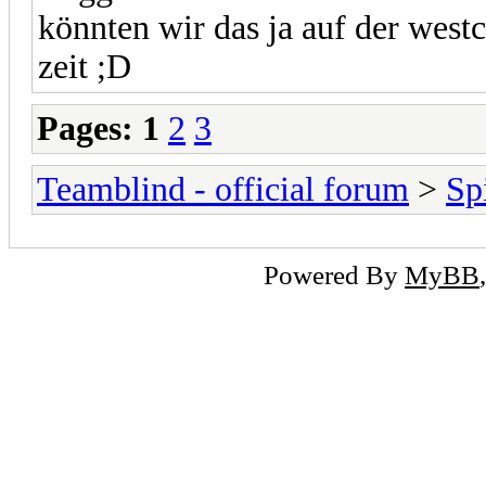
könnten wir das ja auf der west
zeit ;D
Pages:
1
2
3
Teamblind - official forum
>
Sp
Powered By
MyBB